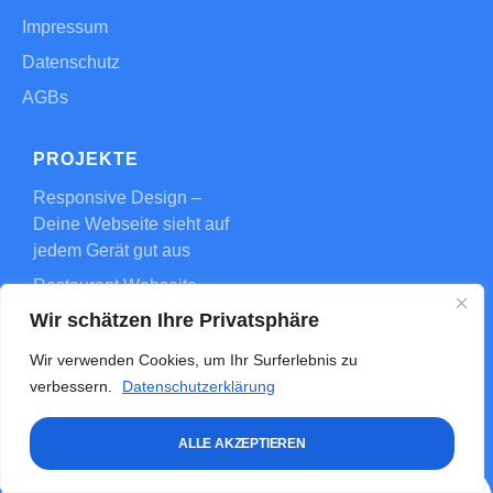
info@fixdigital.de
Wir schätzen Ihre Privatsphäre
Wir verwenden Cookies, um Ihr Surferlebnis zu
LÖSUNGEN
WER WIR SIND
verbessern.
Datenschutzerklärung
Kontakt
Kontakt
ALLE AKZEPTIEREN
Impressum
Datenschutz