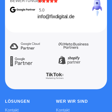
Sprechen Sie direkt mit unserem
Vertriebs- und Strategie Experten
+49 156 79037482
Sie möchten nicht warten? Dann sichern Sie sich
einen Termin direkt im Kalender und sprechen Sie
mit einem unserer Experten persönlich.
JETZT TERMIN VEREINBAREN
BEWERTUNGEN





5.0