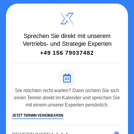
werden?
8. Brauche ich spezielle Geräte
oder Technik, um das System zu
nutzen?
Lieferservice - digitale Speisekarte
Quedlinburg
Overview
Lieferservice - digitale Speisekarte
Ratzeburg